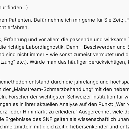
nur finden…)
n Patienten. Dafür nehme ich mir gerne für Sie Zeit; „
ht erfahren.
, Erfahrung und vor allem die passende und wirksame 
ch die richtige Labordiagnostik. Denn – Beschwerden 
d sind nicht immer – wie sonst zumeist vermutet und di
utzung“ etc.). Würde man das häufiger berücksichtigen
iemethoden entstand durch die jahrelange und hochsp
n der „Mainstream-Schmerzbehandlung“ mit den nebenw
. Forscher der wichtigsten Schweizer Institution für 
ngen es in ihrer aktuellen Analyse auf den Punkt: „Wer 
erz- oder Hirninfarkt zu erleiden.“ Ausgerechnet viele 
Die Ergebnisse des SNF gelten als wissenschaftlich unan
chmerzmitteln mit gleichzeitig fiebersenkender und 