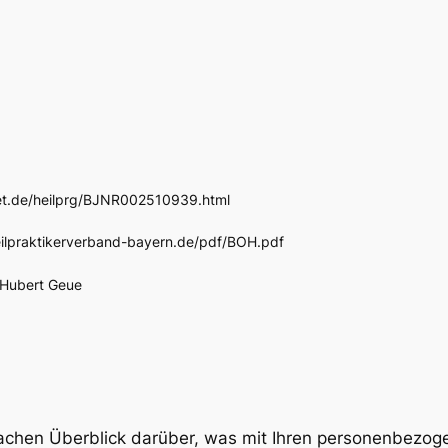
net.de/heilprg/BJNR002510939.html
eilpraktikerverband-bayern.de/pdf/BOH.pdf
 Hubert Geue
achen Überblick darüber, was mit Ihren personenbezog