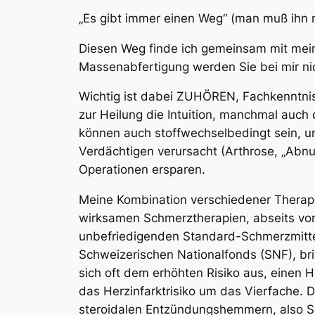
„Es gibt immer einen Weg“ (man muß ihn 
Diesen Weg finde ich gemeinsam mit meine
Massenabfertigung werden Sie bei mir nic
Wichtig ist dabei ZUHÖREN, Fachkenntnis
zur Heilung die Intuition, manchmal au
können auch stoffwechselbedingt sein, un
Verdächtigen verursacht (Arthrose, „Abn
Operationen ersparen.
Meine Kombination verschiedener Therap
wirksamen Schmerztherapien, abseits vo
unbefriedigenden Standard-Schmerzmitteln
Schweizerischen Nationalfonds (SNF), bri
sich oft dem erhöhten Risiko aus, einen H
das Herzinfarktrisiko um das Vierfache. 
steroidalen Entzündungshemmern, also S