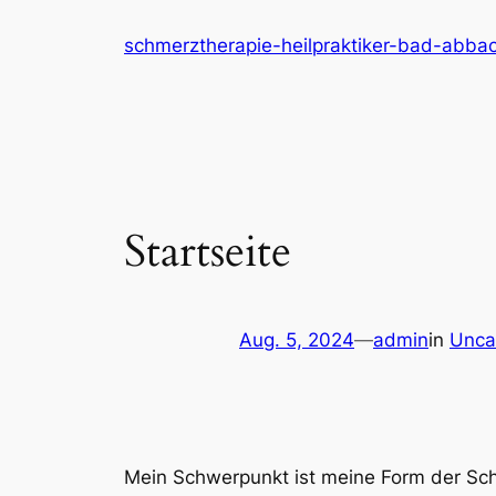
Zum
schmerztherapie-heilpraktiker-bad-abba
Inhalt
springen
Startseite
Aug. 5, 2024
—
admin
in
Unca
Mein Schwerpunkt ist meine Form der Sc