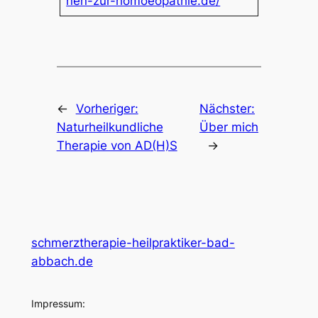
nen-zur-homoeopathie.de/
←
Vorheriger:
Nächster:
Naturheilkundliche
Über mich
Therapie von AD(H)S
→
schmerztherapie-heilpraktiker-bad-
abbach.de
Impressum: